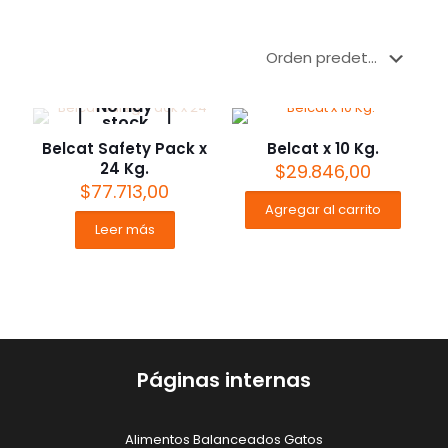
No hay
stock
Belcat Safety Pack x
Belcat x 10 Kg.
24 Kg.
$
29.846,00
$
77.713,00
Agregar al carrito
Leer más
Páginas internas
Alimentos Balanceados Gatos