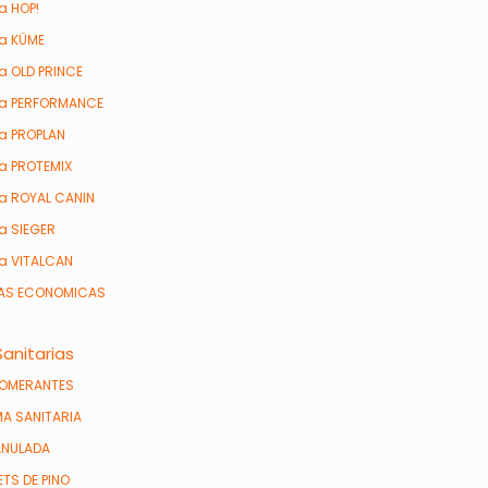
a HOP!
ea KÜME
ea OLD PRINCE
ea PERFORMANCE
ea PROPLAN
ea PROTEMIX
ea ROYAL CANIN
ea SIEGER
ea VITALCAN
EAS ECONOMICAS
Sanitarias
OMERANTES
A SANITARIA
NULADA
ETS DE PINO