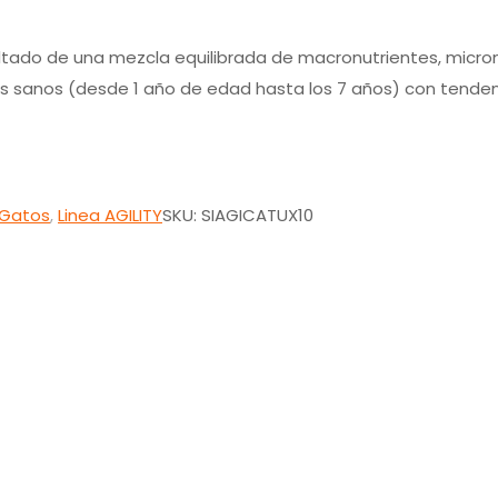
tado de una mezcla equilibrada de macronutrientes, micronu
os sanos (desde 1 año de edad hasta los 7 años) con tenden
 Gatos
,
Linea AGILITY
SKU:
SIAGICATUX10