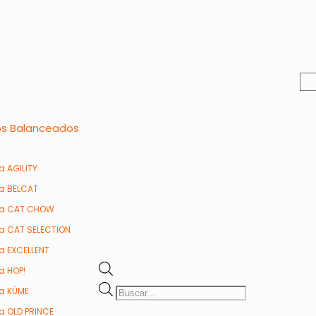
os Balanceados
a AGILITY
ea BELCAT
ea CAT CHOW
ea CAT SELECTION
ea EXCELLENT
a HOP!
ea KÜME
ea OLD PRINCE