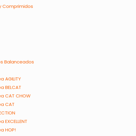
 y Comprimidos
os Balanceados
ea AGILITY
ea BELCAT
nea CAT CHOW
ea CAT
ECTION
ea EXCELLENT
ea HOP!