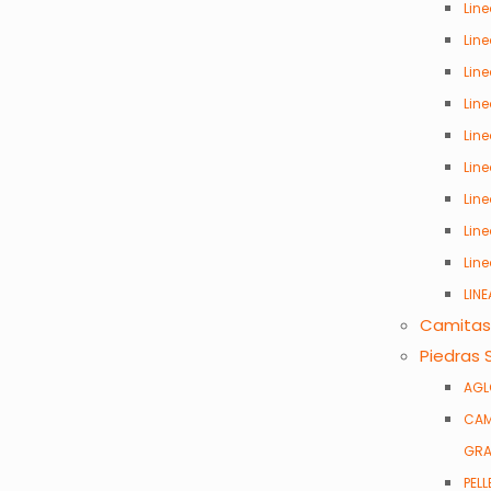
Line
Lin
Lin
Lin
Lin
Lin
Lin
Lin
Lin
LIN
Camitas
Piedras 
AGL
CAM
GRA
PELL