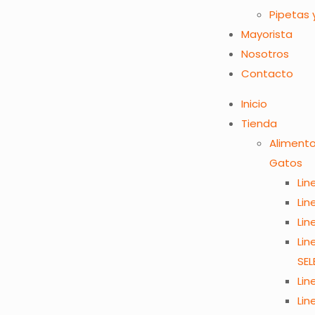
Pipetas
Mayorista
Nosotros
Contacto
Inicio
Tienda
Aliment
Gatos
Lin
Lin
Li
Lin
SEL
Lin
Lin