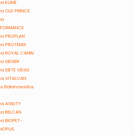
ea KÜME
ea OLD PRINCE
ea
RFORMANCE
ea PROPLAN
ea PROTEMIX
ea ROYAL CANIN
ea SIEGER
ea SIETE VIDAS
ea VITALCAN
os Balanceados
ea AGILITY
ea BELCAN
ea BIOPET-
NOPUS