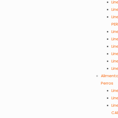
Lin
Lin
Lin
PE
Lin
Lin
Lin
Lin
Lin
Lin
Aliment
Perros
Lin
Lin
Lin
CA