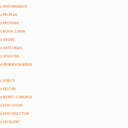
ea PERFORMANCE
ea PROPLAN
ea PROTEMIX
ea ROYAL CANIN
ea SIEGER
a SIETE VIDAS
ea VITALCAN
os Balanceados
a AGILITY
ea BELCAN
ea BIOPET-CANOPUS
ea DOG CHOW
ea DOG SELECTION
ea EXCELLENT