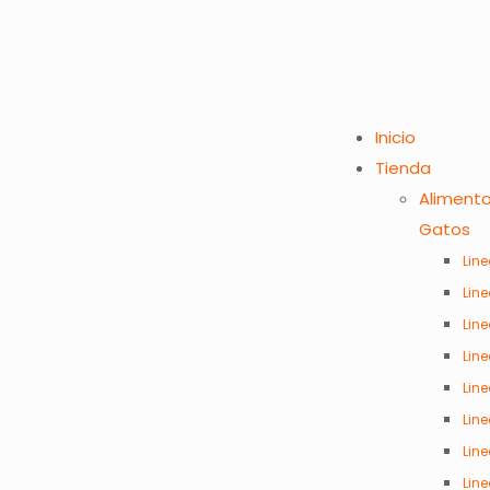
Inicio
Tienda
Aliment
Gatos
Line
Lin
Lin
Lin
Lin
Line
Lin
Lin