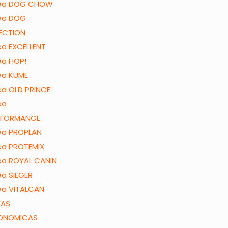
nea DOG CHOW
nea DOG
ECTION
ea EXCELLENT
ea HOP!
ea KÜME
ea OLD PRINCE
ea
RFORMANCE
ea PROPLAN
ea PROTEMIX
ea ROYAL CANIN
ea SIEGER
ea VITALCAN
EAS
ONOMICAS