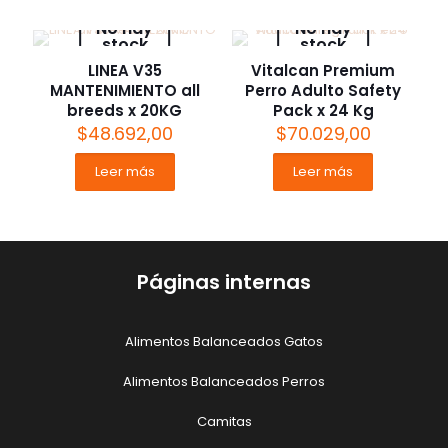
No hay
No hay
stock
stock
LINEA V35
Vitalcan Premium
MANTENIMIENTO all
Perro Adulto Safety
breeds x 20KG
Pack x 24 Kg
$
48.692,00
$
70.029,00
Leer más
Leer más
Páginas internas
Alimentos Balanceados Gatos
Alimentos Balanceados Perros
Camitas