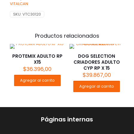
VITALCAN
SKU:
VTC30120
Productos relacionados
PROTEMIX ADULTO RP
DOG SELECTION
X15
CRIADORES ADULTO
CYP RP X 15
$
36.396,00
$
39.867,00
Agregar al carrito
Agregar al carrito
Páginas internas