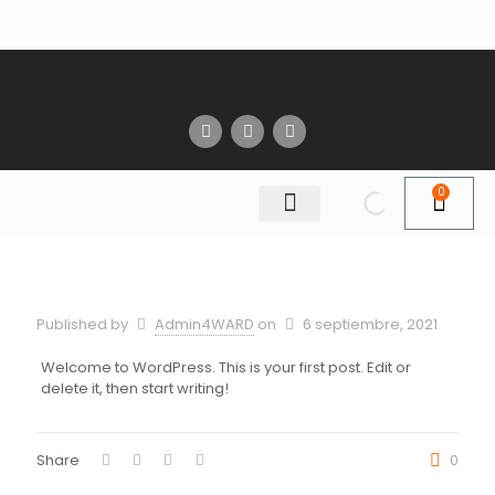
0
Published by
Admin4WARD
on
6 septiembre, 2021
Welcome to WordPress. This is your first post. Edit or
delete it, then start writing!
Share
0