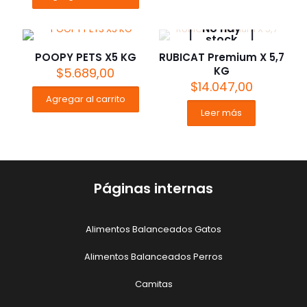
No hay
stock
POOPY PETS X5 KG
RUBICAT Premium X 5,7
KG
$
5.689,00
$
14.047,00
Agregar al carrito
Leer más
Páginas internas
Alimentos Balanceados Gatos
Alimentos Balanceados Perros
Camitas