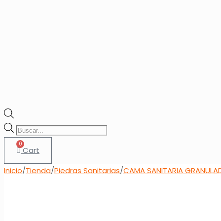
Products
search
0
Cart
Inicio
/
Tienda
/
Piedras Sanitarias
/
CAMA SANITARIA GRANULA