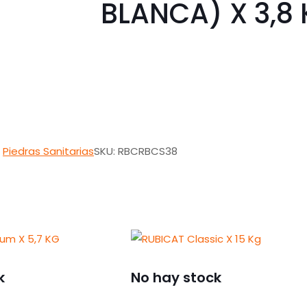
BLANCA) X 3,8
,
Piedras Sanitarias
SKU:
RBCRBCS38
k
No hay stock