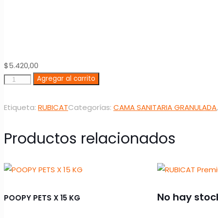
$
5.420,00
RUBICAT
Agregar al carrito
SILVER(PIEDRA
BLANCA)
Etiqueta:
RUBICAT
Categorías:
CAMA SANITARIA GRANULADA
X
3,8
Productos relacionados
KG
cantidad
No hay stoc
POOPY PETS X 15 KG